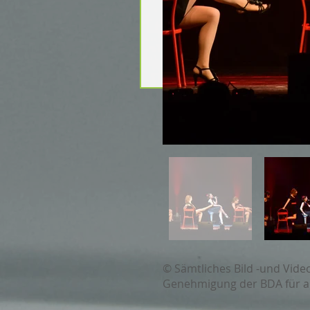
© Sämtliches Bild -und Vide
Genehmigung der BDA für a