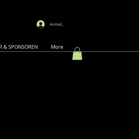
emy
Anmelden
R & SPONSOREN
More