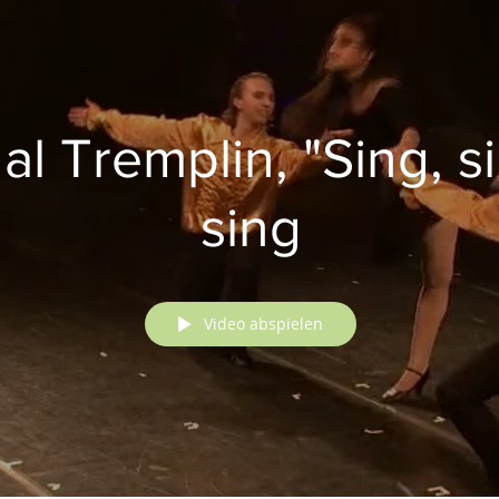
al Tremplin, "Sing, s
sing
Video abspielen