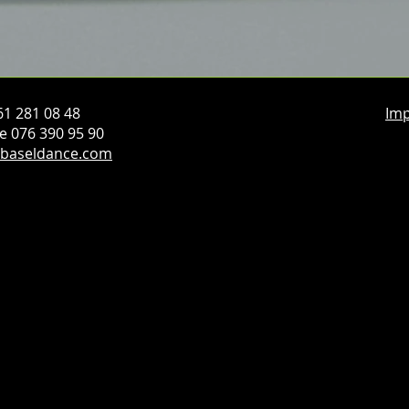
061 281 08 48
Im
e 076 390 95 90
@baseldance.com