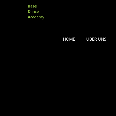
Ba
B
asel
D
ance
A
cademy
HOME
ÜBER UNS