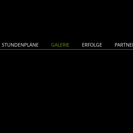
sel Dance Acad
STUNDENPLÄNE
GALERIE
ERFOLGE
PARTNE